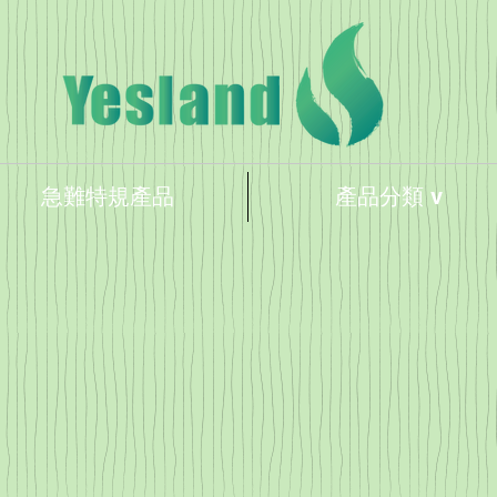
急難特規產品
產品分類 v
眀